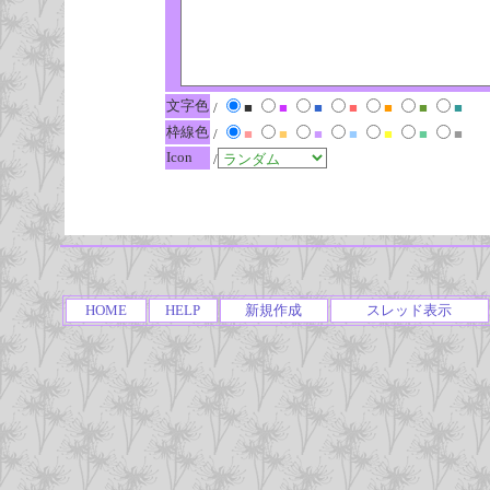
文字色
/
■
■
■
■
■
■
■
枠線色
/
■
■
■
■
■
■
■
Icon
/
HOME
HELP
新規作成
スレッド表示