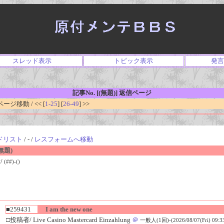
スレッド表示
トピック表示
発言
記事No. [(無題)] 返信ページ
ジ移動 / << [
1-25
] [
26-49
] >>
ドリスト
/ - /
レスフォームへ移動
無題)
/
(##)-()
■259431
I am the new one
□投稿者/ Live Casino Mastercard Einzahlung
＠
一般人(1回)-(2026/08/07(Fri) 09:33