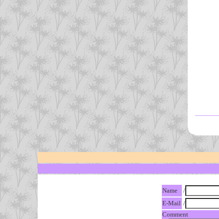
Name
/
E-Mail
/
Comment