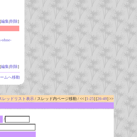
[
編集
|
削除
]
n-ohne-
[
編集
|
削除
]
ームへ移動
スレッドリスト表示
/ スレッド内ページ移動 / << [
1-25
] [
26-49
] >>
/