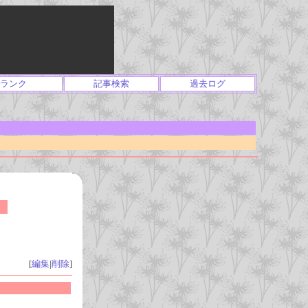
ランク
記事検索
過去ログ
[
編集
|
削除
]