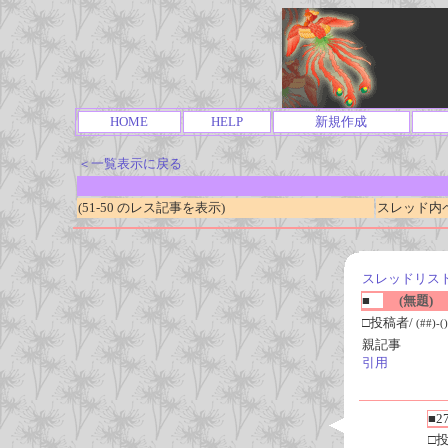
HOME
HELP
新規作成
＜一覧表示に戻る
(51-50 のレス記事を表示)
スレッド内ペ
スレッドリス
■
(無題)
□投稿者/
(##)-()
親記事
引用
■2
□投稿