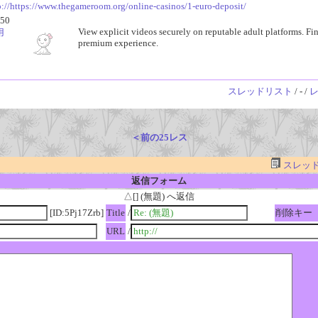
p://https://www.thegameroom.org/online-casinos/1-euro-deposit/
50
View explicit videos securely on reputable adult platforms. Find
用
premium experience.
スレッドリスト
/ - /
＜前の25レス
スレッ
返信フォーム
△[] (無題) へ返信
[ID:5Pj17Zrb]
Title
/
削除キー
URL
/