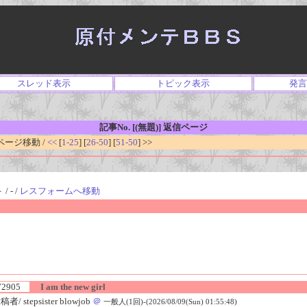
スレッド表示
トピック表示
発言
記事No. [(無題)] 返信ページ
ージ移動 /
<<
[
1-25
] [
26-50
] [
51-50
] >>
ト
/ - /
レスフォームへ移動
72905
I am the new girl
者/ stepsister blowjob
＠
一般人(1回)-(2026/08/09(Sun) 01:55:48)