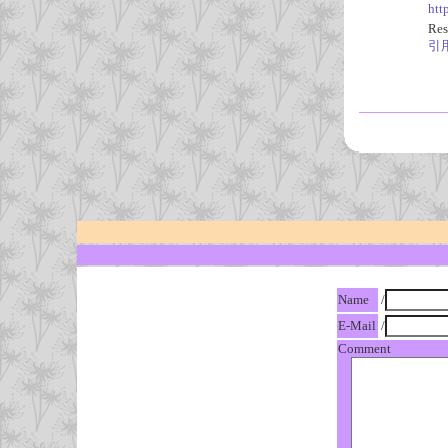
htt
Res
引
Name
/
E-Mail
/
Comment