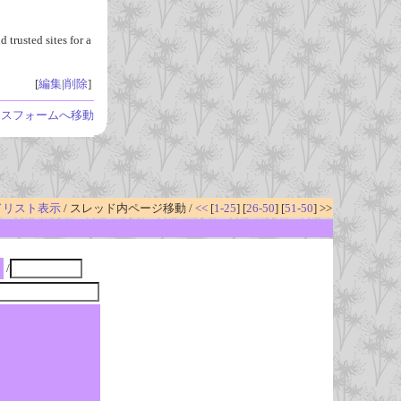
 trusted sites for a
[
編集
|
削除
]
レスフォームへ移動
ドリスト表示
/ スレッド内ページ移動 /
<<
[
1-25
] [
26-50
] [
51-50
] >>
/