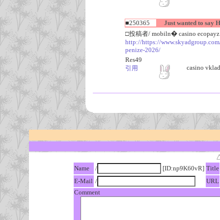
■250365
Just wanted to say H
□投稿者/ mobiln� casino ecopay
http://https://www.skyadgroup.com
penize-2026/
Res49
casino vkla
引用
Name
/
[ID:np9K60vR]
Title
E-Mail
/
URL
Comment