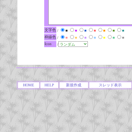
文字色
/
■
■
■
■
■
■
■
枠線色
/
■
■
■
■
■
■
■
Icon
/
HOME
HELP
新規作成
スレッド表示