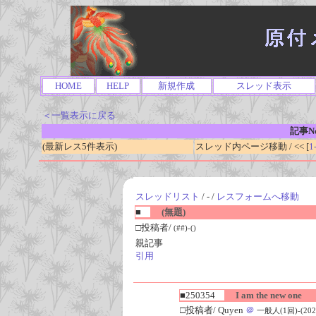
HOME
HELP
新規作成
スレッド表示
＜一覧表示に戻る
記事No
(最新レス5件表示)
スレッド内ページ移動 / << [
1
スレッドリスト
/ - /
レスフォームへ移動
■
(無題)
□投稿者/
(##)-()
親記事
引用
■250354
I am the new one
□投稿者/ Quyen
＠
一般人(1回)-(2026/