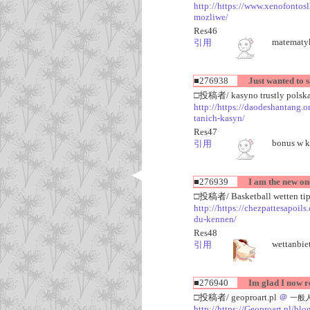
http://https://www.xenofontosl
mozliwe/
Res46
matematyk
引用
■276938
Just wanted to s
□投稿者/ kasyno trustly polsk
http://https://daodeshantang
tanich-kasyn/
Res47
bonus w k
引用
■276939
I am the new on
□投稿者/ Basketball wetten ti
http://https://chezpattesapoil
du-kennen/
Res48
wettanbie
引用
■276940
Im glad I now re
□投稿者/ geoproart.pl
＠
一般人(1
http://https://Geoproart.pl/blo