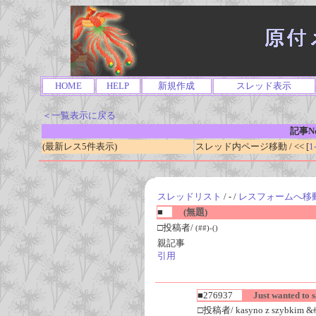
HOME
HELP
新規作成
スレッド表示
＜一覧表示に戻る
記事No
(最新レス5件表示)
スレッド内ページ移動 / << [
1
スレッドリスト
/ - /
レスフォームへ移
■
(無題)
□投稿者/
(##)-()
親記事
引用
■276937
Just wanted to s
□投稿者/ kasyno z szybkim &