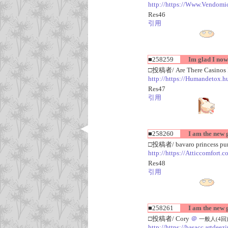
http://https://Www.Vendomic
Res46
引用
■258259
Im glad I now 
□投稿者/ Are There Casinos I
http://https://Humandetox.hu
Res47
引用
■258260
I am the new 
□投稿者/ bavaro princess pun
http://https://Atticcomfort.
Res48
引用
■258261
I am the new 
□投稿者/ Cory
＠
一般人(4回)-(2
http://https://basacc.artde