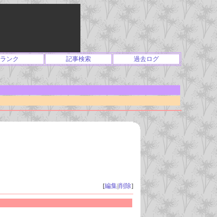
ランク
記事検索
過去ログ
[
編集
|
削除
]