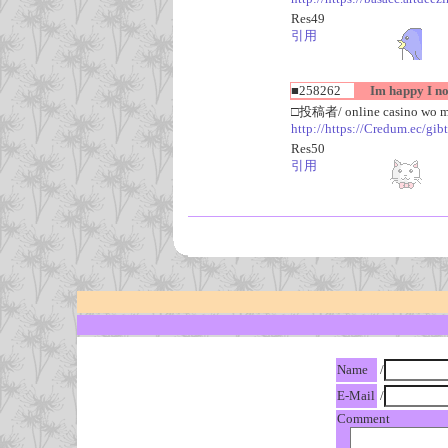
Res49
引用
■258262
Im happy I now
□投稿者/ online casino wo ma
http://https://Credum.ec/gi
Res50
引用
Name
/
E-Mail
/
Comment