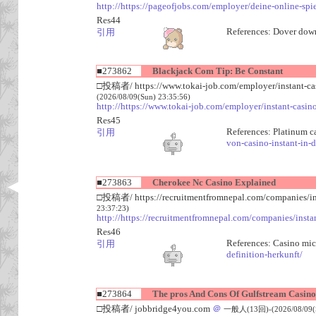
http://https://pageofjobs.com/employer/deine-online-spi
Res44
References: Dover dow
引用
■273862
Blackjack Com Tip: Be Constant
□投稿者/ https://www.tokai-job.com/employer/instant-casi
(2026/08/09(Sun) 23:35:56)
http://https://www.tokai-job.com/employer/instant-casin
Res45
References: Platinum 
引用
von-casino-instant-in-
■273863
Cherokee Nc Casino Explained
□投稿者/ https://recruitmentfromnepal.com/companies/ins
23:37:23)
http://https://recruitmentfromnepal.com/companies/insta
Res46
References: Casino mi
引用
definition-herkunft/
■273864
The pros And Cons Of Gulfstream Casino
□投稿者/ jobbridge4you.com
＠
一般人(13回)-(2026/08/09(S