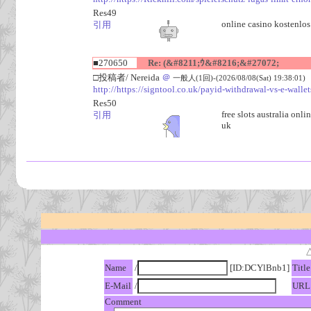
Res49
online casino kostenlos
引用
■270650
Re: (&#8211;ｳ&#8216;&#27072;
□投稿者/ Nereida
＠
一般人(1回)-(2026/08/08(Sat) 19:38:01)
http://https://signtool.co.uk/payid-withdrawal-vs-e-wall
Res50
free slots australia onl
引用
uk
Name
/
[ID:DCYlBnb1]
Title
E-Mail
/
URL
Comment