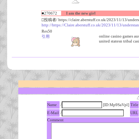
■270672
I am the new girl
□投稿者/ https://claire.aberstuff.co.uk/2023/11/13/underst
http://https://Claire.aberstuff.co.uk/2023/11/13/understa
Res50
online casino games aus
引用
united statesn tribal ca
Name
/
[ID:Mp9SaVpl]
Title
E-Mail
/
URL
Comment