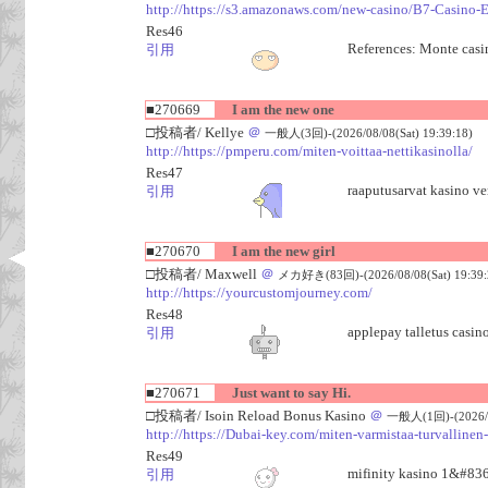
http://https://s3.amazonaws.com/new-casino/B7-Casino-
Res46
References: Monte cas
引用
■270669
I am the new one
□投稿者/ Kellye
＠
一般人(3回)-(2026/08/08(Sat) 19:39:18)
http://https://pmperu.com/miten-voittaa-nettikasinolla/
Res47
raaputusarvat kasino v
引用
■270670
I am the new girl
□投稿者/ Maxwell
＠
メカ好き(83回)-(2026/08/08(Sat) 19:39:
http://https://yourcustomjourney.com/
Res48
applepay talletus casin
引用
■270671
Just want to say Hi.
□投稿者/ Isoin Reload Bonus Kasino
＠
一般人(1回)-(2026/08
http://https://Dubai-key.com/miten-varmistaa-turvallinen-
Res49
mifinity kasino 1&#836
引用