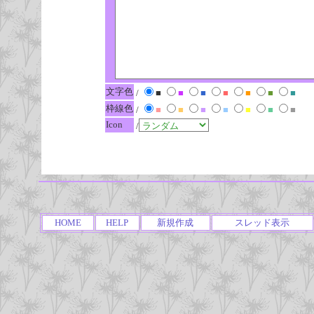
文字色
/
■
■
■
■
■
■
■
枠線色
/
■
■
■
■
■
■
■
Icon
/
HOME
HELP
新規作成
スレッド表示