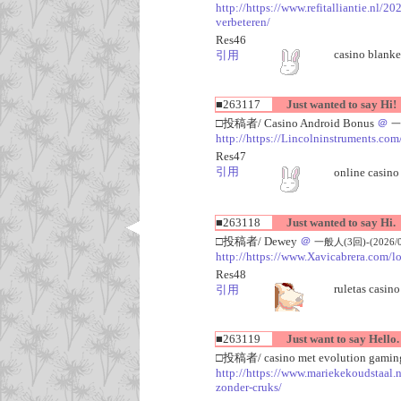
http://https://www.refitalliantie.nl/
verbeteren/
Res46
casino blank
引用
■263117
Just wanted to say Hi!
□投稿者/ Casino Android Bonus
＠
一般
http://https://Lincolninstruments.co
Res47
引用
online casin
■263118
Just wanted to say Hi.
□投稿者/ Dewey
＠
一般人(3回)-(2026/08/
http://https://www.Xavicabrera.com/lo
Res48
ruletas casino
引用
■263119
Just want to say Hello.
□投稿者/ casino met evolution gaming
http://https://www.mariekekoudstaal.n
zonder-cruks/