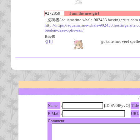
■272859
I am the new girl
□投稿者/ aquamarine-whale-902433.hostingersite.com
http://https://aquamarine-whale-902433.hostingersite.c
bieden-deze-optie-aan/
Res49
goksite met veel spell
引用
Name
/
[ID:SV0IPyvO]
Title
E-Mail
/
URL
Comment