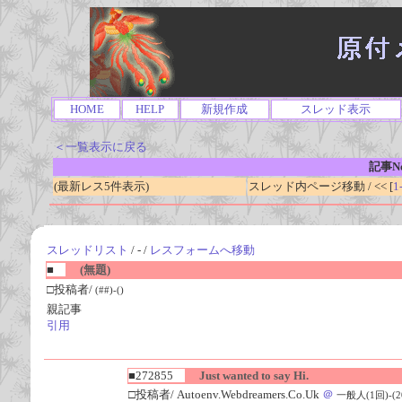
HOME
HELP
新規作成
スレッド表示
＜一覧表示に戻る
記事No
(最新レス5件表示)
スレッド内ページ移動 / << [
1
スレッドリスト
/ - /
レスフォームへ移動
■
(無題)
□投稿者/
(##)-()
親記事
引用
■272855
Just wanted to say Hi.
□投稿者/ Autoenv.Webdreamers.Co.Uk
＠
一般人(1回)-(202