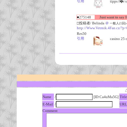
引用
tipps f�r 
■275148
Just want to say H
□投稿者/ Belinda
＠
一般人(1回)-(2
http://Www.Vetrnik.4Fan.cz/?p
Res50
引用
casino 25
Name
/
[ID:Ca4uMa5G]
Title
E-Mail
/
URL
Comment