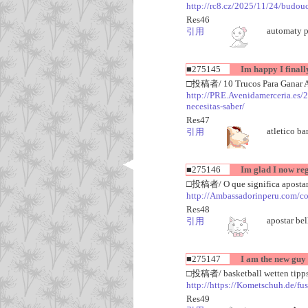
http://rc8.cz/2025/11/24/budou
Res46
automaty 
引用
■275145
Im happy I finally
□投稿者/ 10 Trucos Para Ganar 
http://PRE.Avenidamerceria.es/2
necesitas-saber/
Res47
atletico ba
引用
■275146
Im glad I now reg
□投稿者/ O que significa apostar
http://Ambassadorinperu.com/com
Res48
apostar bel
引用
■275147
I am the new guy
□投稿者/ basketball wetten tipp
http://https://Kometschuh.de/fus
Res49