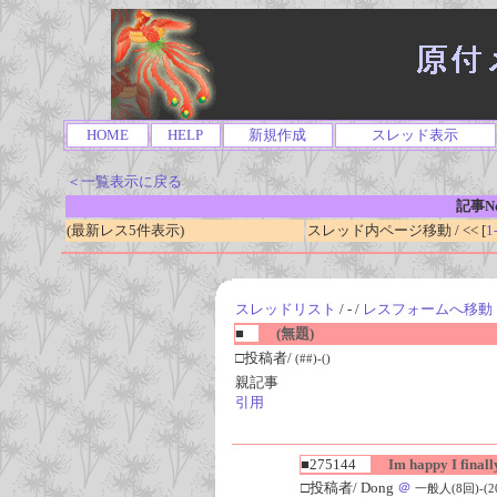
HOME
HELP
新規作成
スレッド表示
＜一覧表示に戻る
記事No
(最新レス5件表示)
スレッド内ページ移動 / << [
1
スレッドリスト
/ - /
レスフォームへ移動
■
(無題)
□投稿者/
(##)-()
親記事
引用
■275144
Im happy I finally
□投稿者/ Dong
＠
一般人(8回)-(202