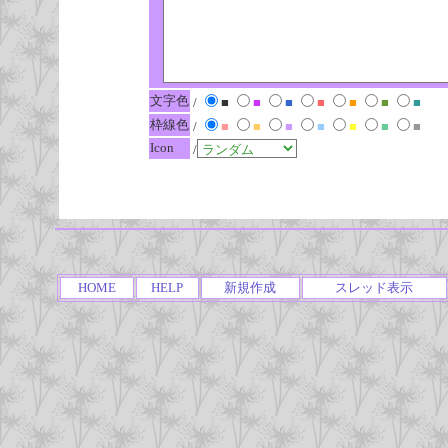
文字色
/
■
■
■
■
■
■
■
枠線色
/
■
■
■
■
■
■
■
Icon
/
HOME
HELP
新規作成
スレッド表示