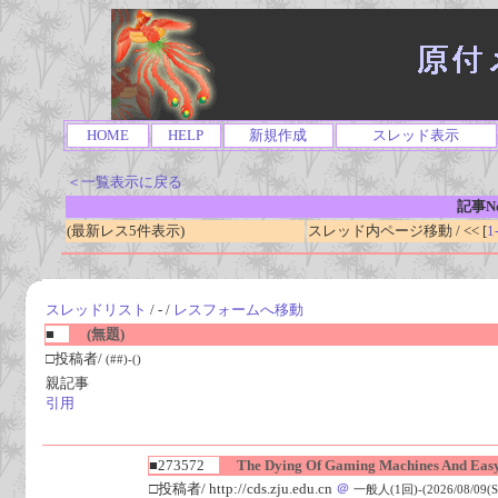
HOME
HELP
新規作成
スレッド表示
＜一覧表示に戻る
記事No
(最新レス5件表示)
スレッド内ページ移動 / << [
1
スレッドリスト
/ - /
レスフォームへ移動
■
(無題)
□投稿者/
(##)-()
親記事
引用
■273572
The Dying Of Gaming Machines And Easy 
□投稿者/ http://cds.zju.edu.cn
＠
一般人(1回)-(2026/08/09(Su