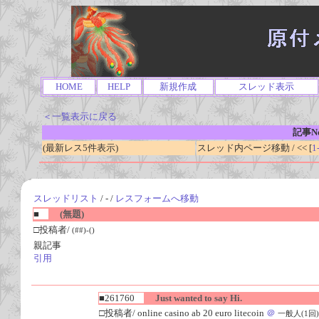
HOME
HELP
新規作成
スレッド表示
＜一覧表示に戻る
記事No
(最新レス5件表示)
スレッド内ページ移動 / << [
1
スレッドリスト
/ - /
レスフォームへ移動
■
(無題)
□投稿者/
(##)-()
親記事
引用
■261760
Just wanted to say Hi.
□投稿者/ online casino ab 20 euro litecoin
＠
一般人(1回)-(2