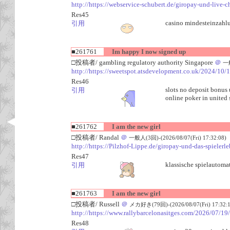
http://https://webservice-schubert.de/giropay-und-live-c
Res45
casino mindesteinzahlu
引用
■261761
Im happy I now signed up
□投稿者/ gambling regulatory authority Singapore
＠
一般
http://https://sweetspot.atsdevelopment.co.uk/2024/10/1
Res46
slots no deposit bonus 
引用
online poker in united 
■261762
I am the new girl
□投稿者/ Randal
＠
一般人(3回)-(2026/08/07(Fri) 17:32:08)
http://https://Pilzhof-Lippe.de/giropay-und-das-spielerl
Res47
klassische spielautoma
引用
■261763
I am the new girl
□投稿者/ Russell
＠
メカ好き(79回)-(2026/08/07(Fri) 17:32:1
http://https://www.rallybarcelonasitges.com/2026/07/19/
Res48