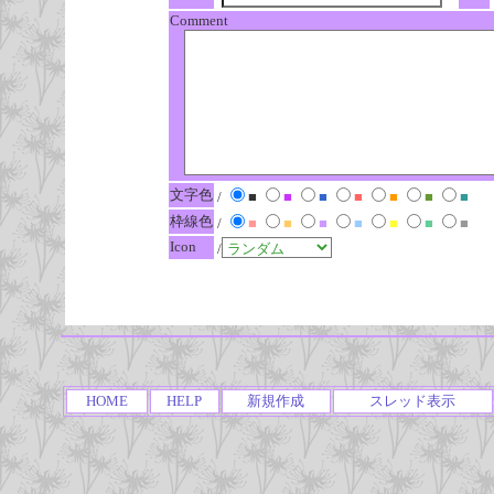
Comment
文字色
/
■
■
■
■
■
■
■
枠線色
/
■
■
■
■
■
■
■
Icon
/
HOME
HELP
新規作成
スレッド表示