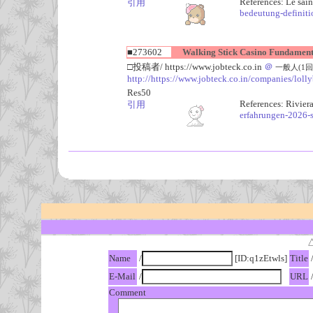
References: Le sain
引用
bedeutung-definiti
■273602
Walking Stick Casino Fundament
□投稿者/ https://www.jobteck.co.in
＠
一般人(1回)-(
http://https://www.jobteck.co.in/companies/loll
Res50
References: Rivier
引用
erfahrungen-2026-s
Name
/
[ID:q1zEtwls]
Title
E-Mail
/
URL
Comment