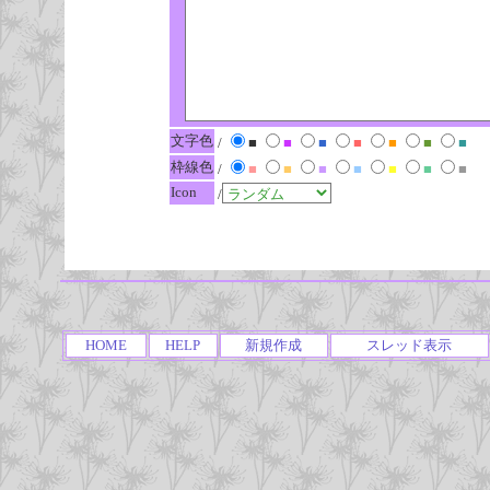
文字色
/
■
■
■
■
■
■
■
枠線色
/
■
■
■
■
■
■
■
Icon
/
HOME
HELP
新規作成
スレッド表示