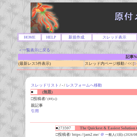
HOME
HELP
新規作成
スレッド表示
＜一覧表示に戻る
記事No
(最新レス5件表示)
スレッド内ページ移動 / << [
1
スレッドリスト
/ - /
レスフォームへ移動
■
(無題)
□投稿者/
(##)-()
親記事
引用
■273597
The Quickest & Easiest Solution 
□投稿者/ https://jam2.me/
＠
一般人(1回)-(2026/08/0