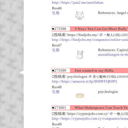
http://https://jam2.me/aureliahan
Res46
References: Angel 
引用
■273598
3 Ways You Can Get More Bally's
□投稿者/ https://findjobs.my/
＠
一般人(1回)-(2026/
http://https://findjobs.my/companies/online-cas
Res47
References: Capito
引用
auszahlungen-in-d
■273599
Just wanted to say Hello.
□投稿者/ psychologist
＠
弄り魔神(353回)-(2026/08/
http://https://amazon.it/dp/B0H8YQK9P2
Res48
psychologist
引用
■273601
What Shakespeare Can Teach You
□投稿者/ https://cyprusjobs.com.cy/
＠
一般人(5回)-
http://https://cyprusjobs.com.cy/companies/inst
Res49