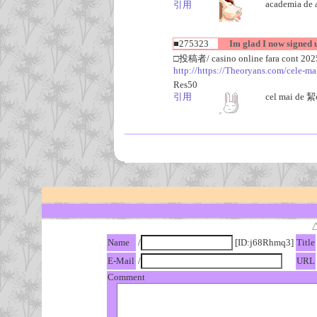
academia de 
引用
■275323
Im glad I now signed 
□投稿者/ casino online fara cont 20
http://https://Theoryans.com/cele-ma
Res50
引用
cel mai de 絜
Name
/
[ID:j68Rhmq3]
Title
E-Mail
/
URL
Comment