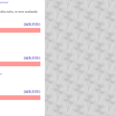
avior/
ralia rules, or new zealandn
[
編集
|
削除
]
[
編集
|
削除
]
n/
[
編集
|
削除
]