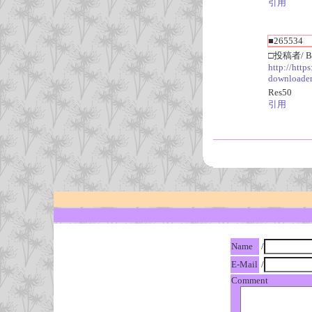
引用
■265534
□投稿者/ Bes
http://http
downloaden
Res50
引用
Name
/
E-Mail
/
Comment