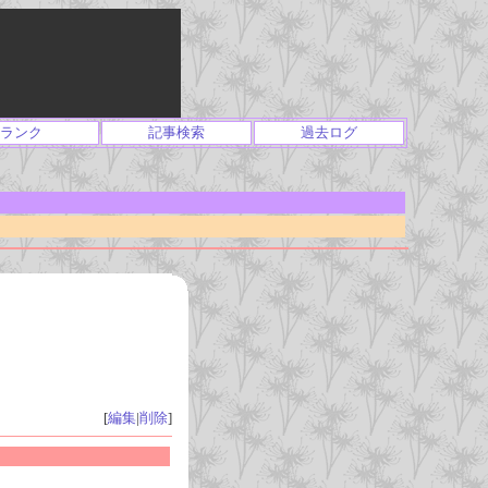
ランク
記事検索
過去ログ
[
編集
|
削除
]