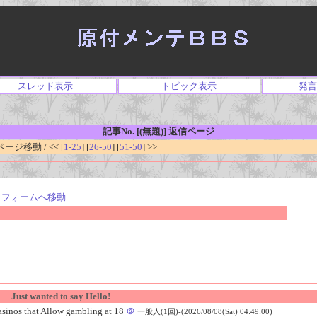
スレッド表示
トピック表示
発言
記事No. [(無題)] 返信ページ
ジ移動 / << [
1-25
] [
26-50
] [
51-50
] >>
スフォームへ移動
Just wanted to say Hello!
nos that Allow gambling at 18
＠
一般人(1回)-(2026/08/08(Sat) 04:49:00)