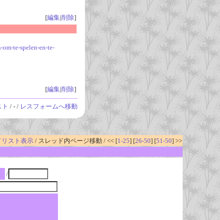
[
編集
|
削除
]
-om-te-spelen-en-te-
[
編集
|
削除
]
スト
/ - /
レスフォームへ移動
ドリスト表示
/ スレッド内ページ移動 / << [
1-25
] [
26-50
] [
51-50
] >>
/