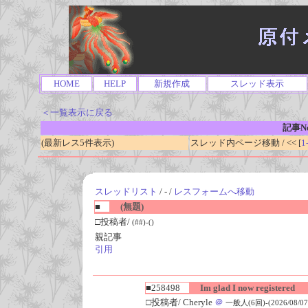
HOME
HELP
新規作成
スレッド表示
＜一覧表示に戻る
記事No
(最新レス5件表示)
スレッド内ページ移動 / << [
1
スレッドリスト
/ - /
レスフォームへ移動
■
(無題)
□投稿者/
(##)-()
親記事
引用
■258498
Im glad I now registered
□投稿者/ Cheryle
＠
一般人(6回)-(2026/08/07(F