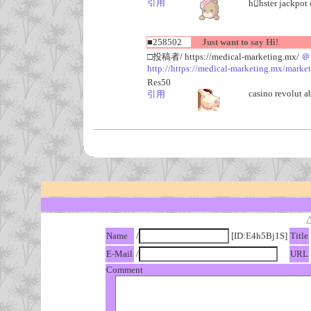
引用
hhster jackpot 
■258502
Just want to say Hi!
□投稿者/ https://medical-marketing.mx/
＠
http://https://medical-marketing.mx/marke
Res50
casino revolut a
引用
Name
/
[ID:E4h5Bj1S]
Title
E-Mail
/
URL
Comment