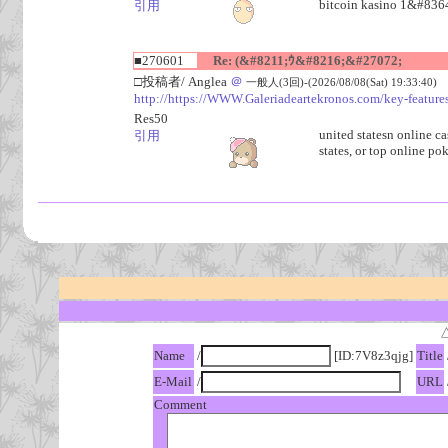
bitcoin kasino 1&#8364
引用
■270601
Re: (&#8211;ｳ&#8216;&#27072;
□投稿者/ Anglea
＠
一般人(3回)-(2026/08/08(Sat) 19:33:40)
http://https://WWW.Galeriadeartekronos.com/key-feature
Res50
united statesn online ca
引用
states, or top online po
Name
/
[ID:7V8z3qjg]
Title
E-Mail
/
URL
Comment