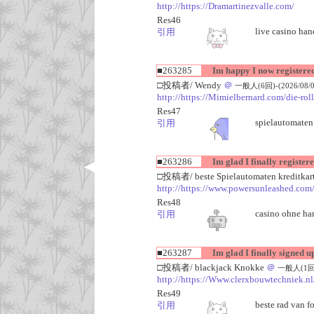
http://https://Dramartinezvalle.com/
Res46
live casino ha
引用
■263285
Im happy I now registere
□投稿者/ Wendy
＠
一般人(6回)-(2026/08/07(
http://https://Mimielbernard.com/die-rol
Res47
spielautomaten
引用
■263286
Im glad I finally register
□投稿者/ beste Spielautomaten kreditkar
http://https://www.powersunleashed.com/
Res48
casino ohne h
引用
■263287
Im glad I finally signed u
□投稿者/ blackjack Knokke
＠
一般人(1回)-(
http://https://Www.clerxbouwtechniek.nl/
Res49
beste rad van f
引用