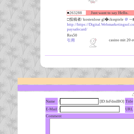
■263288
Just want to say Hello.
□投稿者/ kostenlose gl�cksspiele
＠
一般
http://https://Digital.Webmarketingsol
paysafecard/
Res50
casino mit 20 
引用
Name
/
[ID:fnFdmIBO]
Title
E-Mail
/
URL
Comment