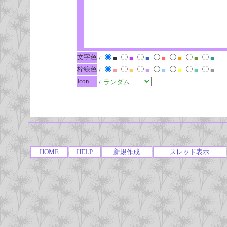
文字色
/
■
■
■
■
■
■
■
枠線色
/
■
■
■
■
■
■
■
Icon
/
HOME
HELP
新規作成
スレッド表示