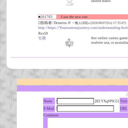
united states
■261785
I am the new one
□投稿者/ Demetra
＠
一般人(8回)-(2026/08/07(Fri) 17:35:07)
http://https://Yourcustomjourney.com/understanding-bett
Res50
free online casino games
引用
roulette usa, or australi
Name
/
[ID:YXq6PlG5]
Title
E-Mail
/
URL
Comment