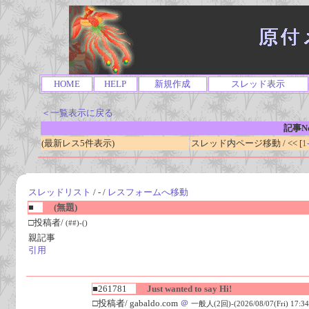
HOME
HELP
新規作成
スレッド表示
＜一覧表示に戻る
記事No
(最新レス5件表示)
スレッド内ページ移動 / << [
1
スレッドリスト
/ - /
レスフォームへ移動
■
(無題)
□投稿者/
(##)-()
親記事
引用
■261781
Just wanted to say Hi!
□投稿者/ gabaldo.com
＠
一般人(2回)-(2026/08/07(Fri) 17:34