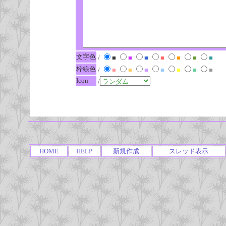
文字色
/
■
■
■
■
■
■
■
枠線色
/
■
■
■
■
■
■
■
Icon
/
HOME
HELP
新規作成
スレッド表示