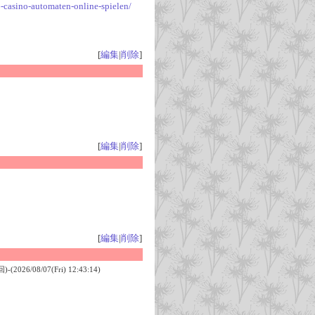
-casino-automaten-online-spielen/
[
編集
|
削除
]
[
編集
|
削除
]
[
編集
|
削除
]
(2026/08/07(Fri) 12:43:14)