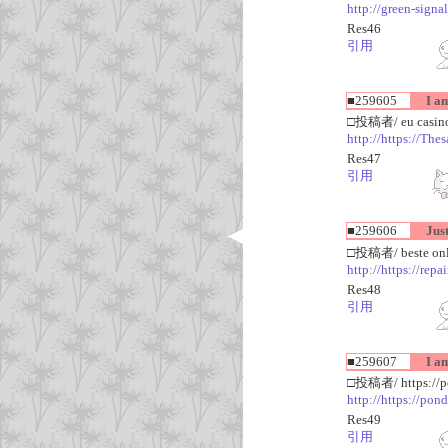
http://green-sign
Res46
引用
■259605
I am 
□投稿者/ eu casin
http://https://Th
Res47
引用
■259606
Just 
□投稿者/ beste onl
http://https://rep
Res48
引用
■259607
I am 
□投稿者/ https://po
http://https://po
Res49
引用