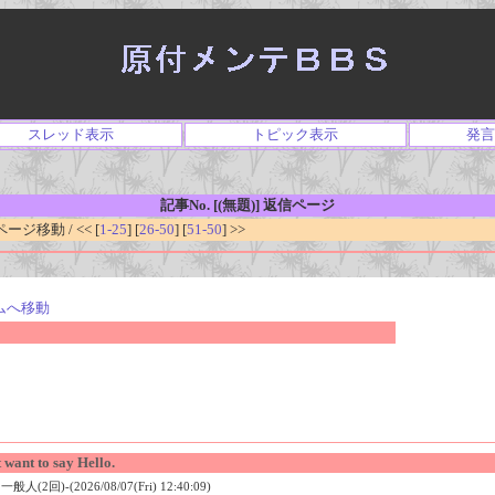
スレッド表示
トピック表示
発言
記事No. [(無題)] 返信ページ
ジ移動 / << [
1-25
] [
26-50
] [
51-50
] >>
ムへ移動
want to say Hello.
一般人(2回)-(2026/08/07(Fri) 12:40:09)