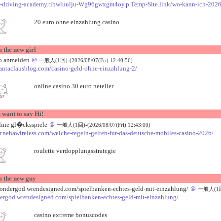
al-driving-academy.tibwluulju-Wg96gwxgm4oy.p.Temp-Site.link/wo-kann-ich-2026
20 euro ohne einzahlung casino
the new girl
o anmelden
＠
一般人(1回)-(2026/08/07(Fri) 12:40:56)
esantaclausblog.com/casino-geld-ohne-einzahlung-2/
online casino 30 euro neteller
want to say Hi!
ine gl�cksspiele
＠
一般人(1回)-(2026/08/07(Fri) 12:43:00)
air.nehawireless.com/welche-regeln-gelten-fur-das-deutsche-mobiles-casino-2026/
roulette verdopplungsstrategie
the new guy
ndergod.wrendesigned.com/spielbanken-echtes-geld-mit-einzahlung/
＠
一般人(1回)-
ndergod.wrendesigned.com/spielbanken-echtes-geld-mit-einzahlung/
casino extreme bonuscodes