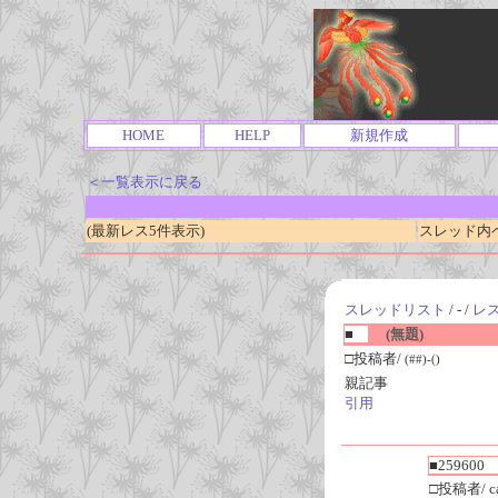
HOME
HELP
新規作成
＜一覧表示に戻る
(最新レス5件表示)
スレッド内ペー
スレッドリスト
/ - /
レ
■
(無題)
□投稿者/
(##)-()
親記事
引用
■25960
□投稿者/ cas