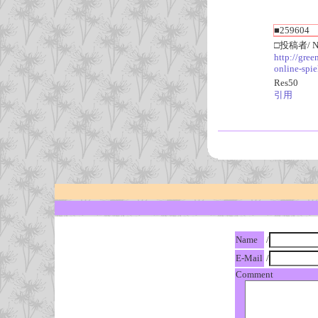
■25960
□投稿者/ N
http://gre
online-spie
Res50
引用
Name
/
E-Mail
/
Comment