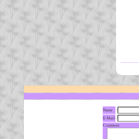
Name
/
E-Mail
/
Comment