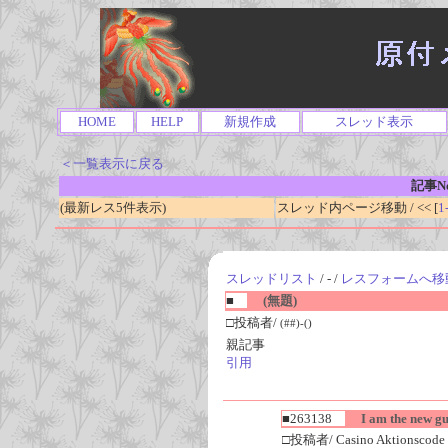
HOME
HELP
新規作成
スレッド表示
＜一覧表示に戻る
記事No
(最新レス5件表示)
スレッド内ページ移動 / << [
1
スレッドリスト
/ - /
レスフォームへ移
■
(無題)
□投稿者/
(##)-()
親記事
引用
■263138
I am the new g
□投稿者/ Casino Aktionscode