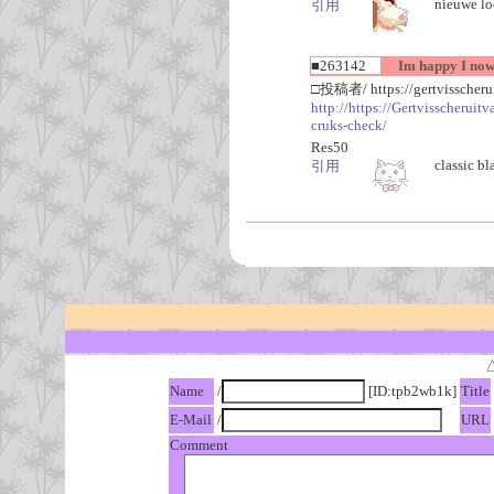
nieuwe lo
引用
■263142
Im happy I now 
□投稿者/ https://gertvisscherui
http://https://Gertvisscherui
cruks-check/
Res50
classic b
引用
Name
/
[ID:tpb2wb1k]
Title
E-Mail
/
URL
Comment