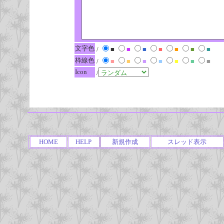
文字色
/
■
■
■
■
■
■
■
枠線色
/
■
■
■
■
■
■
■
Icon
/
HOME
HELP
新規作成
スレッド表示