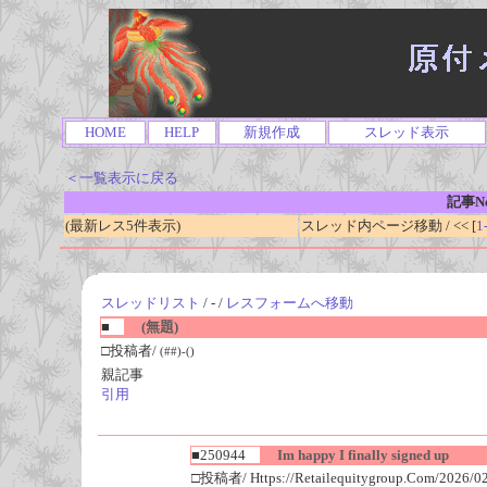
HOME
HELP
新規作成
スレッド表示
＜一覧表示に戻る
記事No
(最新レス5件表示)
スレッド内ページ移動 / << [
1
スレッドリスト
/ - /
レスフォームへ移動
■
(無題)
□投稿者/
(##)-()
親記事
引用
■250944
Im happy I finally signed up
□投稿者/ Https://Retailequitygroup.Com/2026/02/1