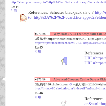
http://share.pho.to/away?to=http%3A%2F%2Fvcard.ticr.app%2Fel
Res44
引用
References: Schecter blackjack sls c 7
http:/
to=http%3A%2F%2Fvcard.ticr.app%2Fel
■273493
Why Slots 777 Is The Only Skill You Re
□投稿者/ https://thecoxteam.com/?URL=https://profile
http://https://thecoxteam.com/?URL=https%3A%2F%2F
Res45
引用
References:
URL=https:/
URL=https:/
■273494
Advanced Choctaw Casino Durant Okl
□投稿者/ 86.cholteth.com
＠
一般人(2回)-(2026/08/09(Sun)
http://https://86.cholteth.com/index/d1?an&aurl=https:/
Res46
引用
References:
an&aurl=http