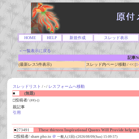
HOME
HELP
新規作成
スレッド表示
＜一覧表示に戻る
記事No
(最新レス5件表示)
スレッド内ページ移動 / << [
1
スレッドリスト
/ - /
レスフォームへ移動
■
(無題)
□投稿者/
(##)-()
親記事
引用
■273491
These thirteen Inspirational Quotes Will Provide help to
□投稿者/ share.pho.to
＠
一般人(1回)-(2026/08/09(Sun) 15:09:57)