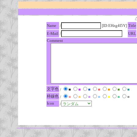
Name
/
[ID:EHzg4I5Y]
Title
E-Mail
/
URL
Comment
文字色
/
■
■
■
■
■
■
■
枠線色
/
■
■
■
■
■
■
■
Icon
/