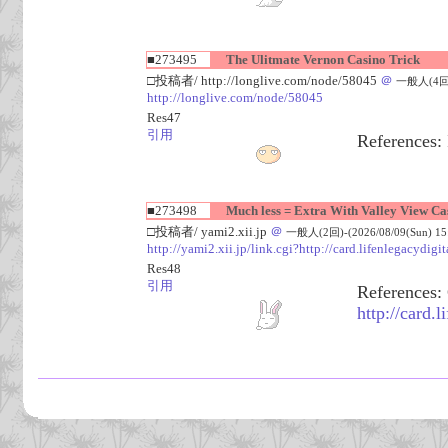
■273495
The Ulitmate Vernon Casino Trick
□投稿者/ http://longlive.com/node/58045
＠
一般人(4回)-(
http://longlive.com/node/58045
Res47
引用
References:
■273498
Much less = Extra With Valley View Cas
□投稿者/ yami2.xii.jp
＠
一般人(2回)-(2026/08/09(Sun) 15:
http://yami2.xii.jp/link.cgi?http://card.lifenlegacydigi
Res48
引用
References:
http://card.