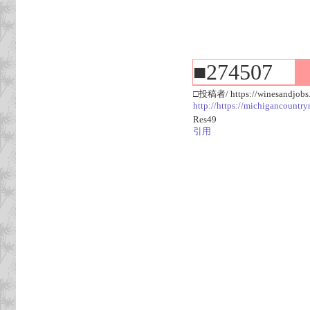
■274507
□投稿者/ https://winesandjobs.
http://https://michigancountr
Res49
引用