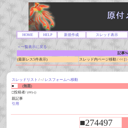
HOME
HELP
新規作成
スレッド表示
＜一覧表示に戻る
記事No
(最新レス5件表示)
スレッド内ページ移動 / << [
1
スレッドリスト
/ - /
レスフォームへ移動
■
(無題)
□投稿者/
(##)-()
親記事
引用
■274497