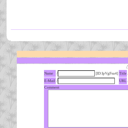
Name
/
[ID:IpVgFsu4]
Title
E-Mail
/
URL
Comment