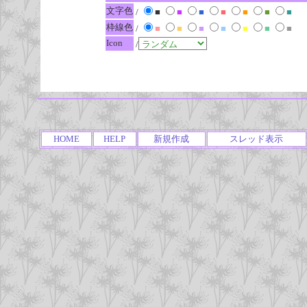
文字色
/
■
■
■
■
■
■
■
枠線色
/
■
■
■
■
■
■
■
Icon
/
HOME
HELP
新規作成
スレッド表示