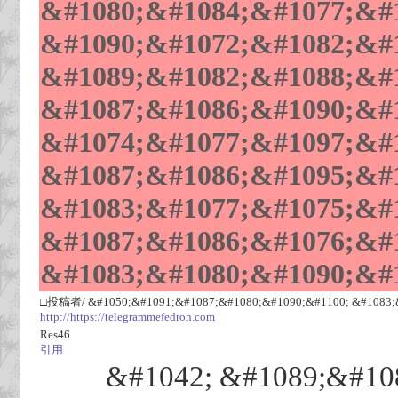
&#1080;&#1084;&#1077;&#1
&#1090;&#1072;&#1082;&#1
&#1089;&#1082;&#1088;&#1
&#1087;&#1086;&#1090;&#1
&#1074;&#1077;&#1097;&#1
&#1087;&#1086;&#1095;&#1
&#1083;&#1077;&#1075;&#1
&#1087;&#1086;&#1076;&#1
&#1083;&#1080;&#1090;&#
□投稿者/ &#1050;&#1091;&#1087;&#1080;&#1090;&#1100; &#1083;&
http://https://telegrammefedron.com
Res46
引用
&#1042; &#1089;&#10