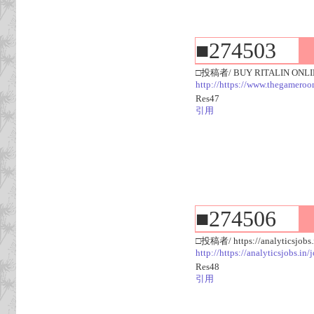
■274503
□投稿者/ BUY RITALIN ONL
http://https://www.thegameroo
Res47
引用
■274506
□投稿者/ https://analyticsjobs.i
http://https://analyticsjobs.i
Res48
引用