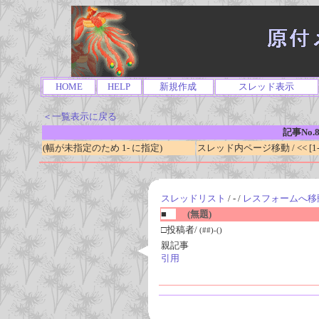
HOME
HELP
新規作成
スレッド表示
＜一覧表示に戻る
記事No.8
(幅が未指定のため 1- に指定)
スレッド内ページ移動 / << [1-0
スレッドリスト
/ - /
レスフォームへ移
■
(無題)
□投稿者/
(##)-()
親記事
引用