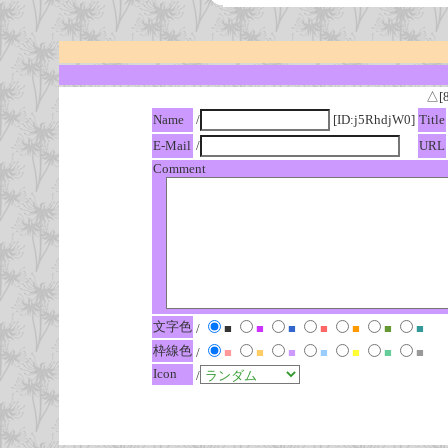
△[
Name
/
[ID:j5RhdjW0]
Title
E-Mail
/
URL
Comment
文字色
/
■
■
■
■
■
■
■
枠線色
/
■
■
■
■
■
■
■
Icon
/