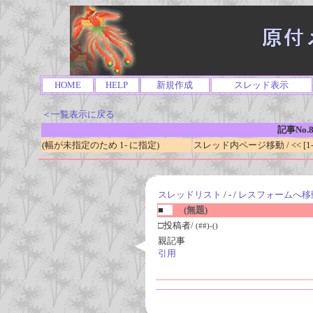
HOME
HELP
新規作成
スレッド表示
＜一覧表示に戻る
記事No.8
(幅が未指定のため 1- に指定)
スレッド内ページ移動 / << [1-0
スレッドリスト
/ - /
レスフォームへ移
■
(無題)
□投稿者/
(##)-()
親記事
引用