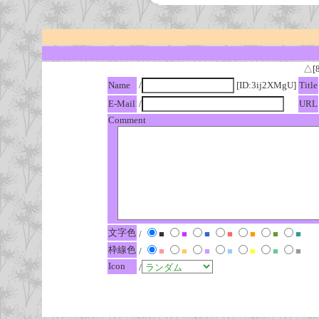
△[
Name
/
[ID:3ij2XMgU]
Title
E-Mail
/
URL
Comment
文字色
/
■
■
■
■
■
■
■
枠線色
/
■
■
■
■
■
■
■
Icon
/