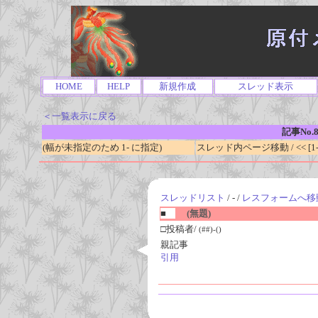
HOME
HELP
新規作成
スレッド表示
＜一覧表示に戻る
記事No.8
(幅が未指定のため 1- に指定)
スレッド内ページ移動 / << [1-0
スレッドリスト
/ - /
レスフォームへ移
■
(無題)
□投稿者/
(##)-()
親記事
引用