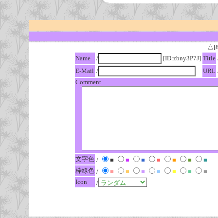
△[
Name
/
[ID:zbny3P7J]
Title
E-Mail
/
URL
Comment
文字色
/
■
■
■
■
■
■
■
枠線色
/
■
■
■
■
■
■
■
Icon
/