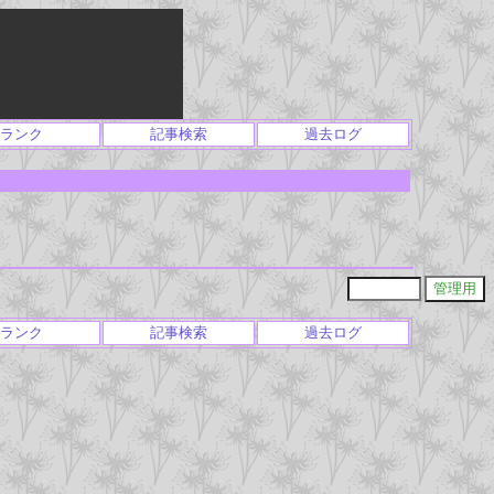
ランク
記事検索
過去ログ
ランク
記事検索
過去ログ