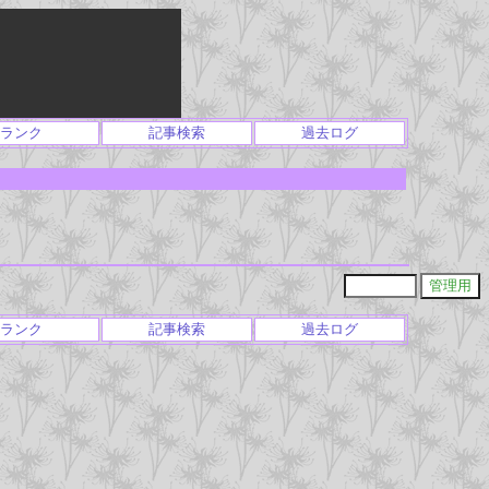
ランク
記事検索
過去ログ
ランク
記事検索
過去ログ