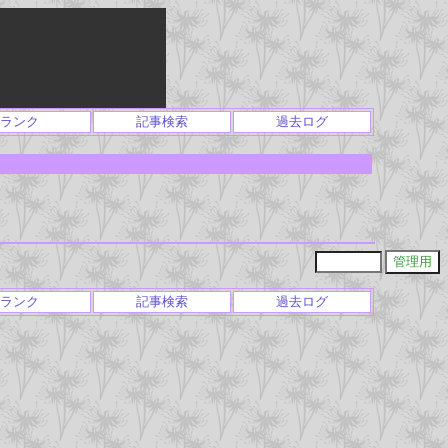
ランク
記事検索
過去ログ
ランク
記事検索
過去ログ