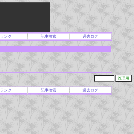
ランク
記事検索
過去ログ
ランク
記事検索
過去ログ