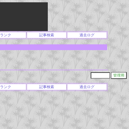
ランク
記事検索
過去ログ
ランク
記事検索
過去ログ