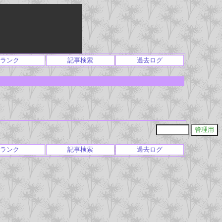
ランク
記事検索
過去ログ
ランク
記事検索
過去ログ