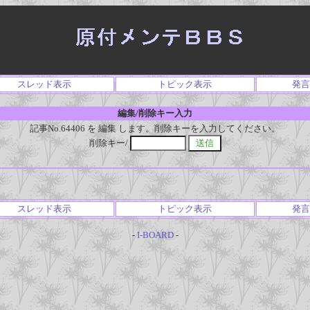
スレッド表示
トピック表示
発言
編集/削除キー入力
記事No.64406 を 編集 します。削除キーを入力してください。
削除キー/
スレッド表示
トピック表示
発言
-
I-BOARD
-