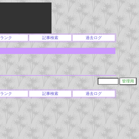
ランク
記事検索
過去ログ
ランク
記事検索
過去ログ