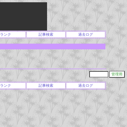
ランク
記事検索
過去ログ
ランク
記事検索
過去ログ