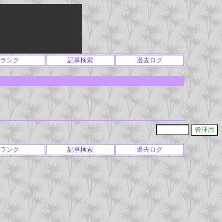
ランク
記事検索
過去ログ
ランク
記事検索
過去ログ