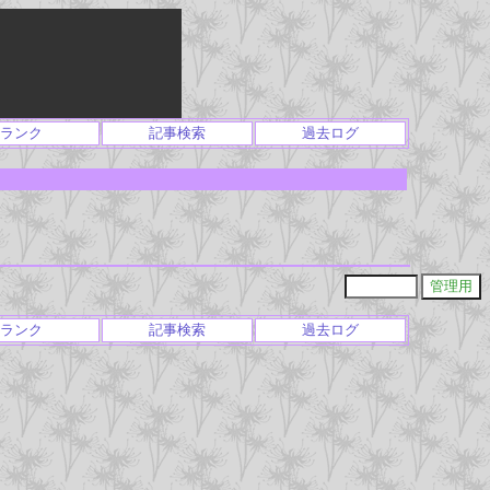
ランク
記事検索
過去ログ
ランク
記事検索
過去ログ