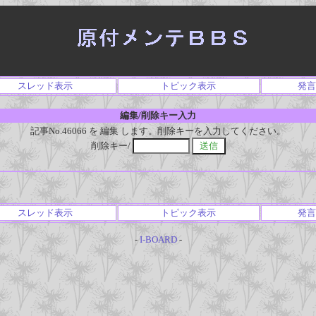
スレッド表示
トピック表示
発言
編集/削除キー入力
記事No.46066 を 編集 します。削除キーを入力してください。
削除キー/
スレッド表示
トピック表示
発言
-
I-BOARD
-