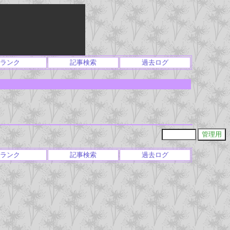
ランク
記事検索
過去ログ
ランク
記事検索
過去ログ