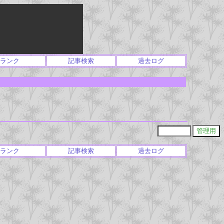
ランク
記事検索
過去ログ
ランク
記事検索
過去ログ