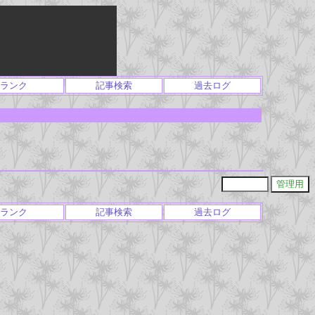
ランク
記事検索
過去ログ
ランク
記事検索
過去ログ