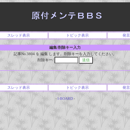
スレッド表示
トピック表示
発言
編集/削除キー入力
記事No.3804 を 編集 します。削除キーを入力してください。
削除キー/
スレッド表示
トピック表示
発言
-
I-BOARD
-