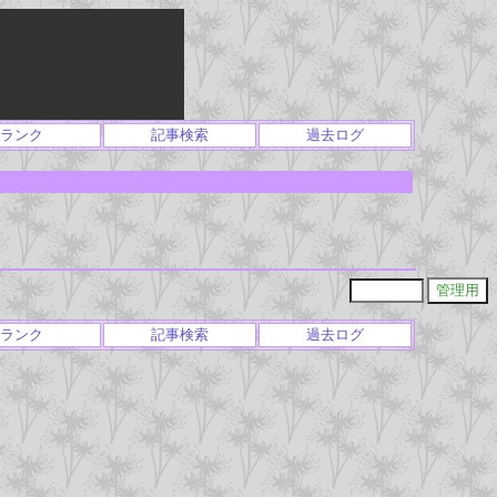
ランク
記事検索
過去ログ
ランク
記事検索
過去ログ