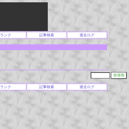
ランク
記事検索
過去ログ
ランク
記事検索
過去ログ