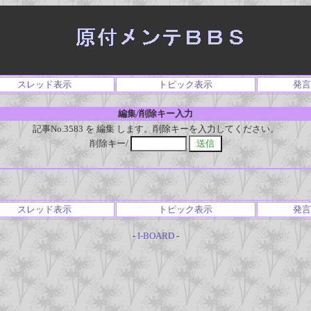
スレッド表示
トピック表示
発言
編集/削除キー入力
記事No.3583 を 編集 します。削除キーを入力してください。
削除キー/
スレッド表示
トピック表示
発言
-
I-BOARD
-